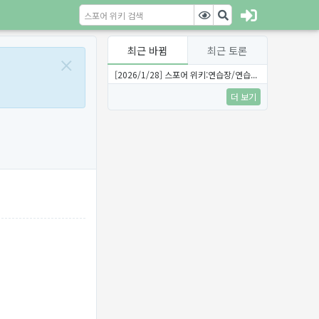
최근 바뀜
최근 토론
×
[2026/1/28] 스포어 위키:연습장/연습...
더 보기